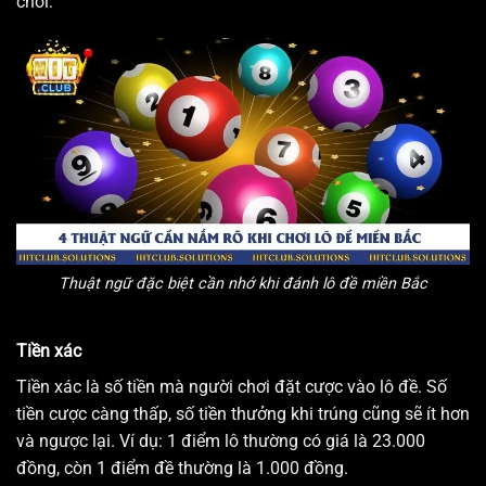
chơi:
Thuật ngữ đặc biệt cần nhớ khi đánh lô đề miền Bắc
Tiền xác
Tiền xác là số tiền mà người chơi đặt cược vào lô đề. Số
tiền cược càng thấp, số tiền thưởng khi trúng cũng sẽ ít hơn
và ngược lại. Ví dụ: 1 điểm lô thường có giá là 23.000
đồng, còn 1 điểm đề thường là 1.000 đồng.