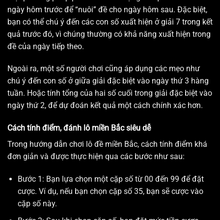
ngày hôm trước để “nuôi” đề cho ngày hôm sau. Đặc biệt,
bạn có thể chú ý đến các con số xuất hiện ở giải 7 trong kết
quả trước đó, vì chúng thường có khả năng xuất hiện trong
đề của ngày tiếp theo.
Ngoài ra, một số người chơi cũng áp dụng các mẹo như
chú ý đến con số ở giữa giải đặc biệt vào ngày thứ 3 hàng
tuần. Hoặc tính tổng của hai số cuối trong giải đặc biệt vào
ngày thứ 2, để dự đoán kết quả một cách chính xác hơn.
Cách tính điểm, đánh lô miền Bắc siêu dễ
Trong hướng dẫn chơi lô đề miền Bắc, cách tính điểm khá
đơn giản và được thực hiện qua các bước như sau:
Bước 1: Bạn lựa chọn một cặp số từ 00 đến 99 để đặt
cược. Ví dụ, nếu bạn chọn cặp số 35, bạn sẽ cược vào
cặp số này.