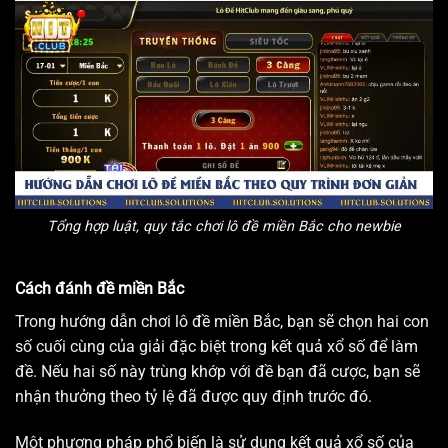
Tổng hợp luật, quy tắc chơi lô đề miền Bắc cho newbie
Cách đánh đề miền Bắc
Trong hướng dẫn chơi lô đề miền Bắc, bạn sẽ chọn hai con
số cuối cùng của giải đặc biệt trong kết quả xổ số để làm
đề. Nếu hai số này trùng khớp với đề bạn đã cược, bạn sẽ
nhận thưởng theo tỷ lệ đã được quy định trước đó.
Một phương pháp phổ biến là sử dụng kết quả xổ số của