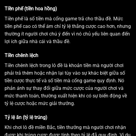
Tiền phế (tiền hoa hồng)
Tiền phế là số tiền mà cổng game trả cho thầu đề. Mức
tiền phế cao có thể ám chỉ tỷ lệ thắng cược cao hơn, nhưng
thường ít người chơi chú ý đến vì nó chủ yếu liên quan đến
lợi ích giữa nhà cái và thầu đề.
Tiền chênh lệch
Tiền chênh lệch trong lô đề là khoản tiền mà người chơi
phải trả thêm hoặc nhận lại tùy vào sự khác biệt giữa số
tiền cược thực tế và số tiền mà cổng game quy định. Nó
phản ánh sự thay đổi giữa mức cược của người chơi và
mức thanh toán, thường xuất hiện khi có sự biến động về
tỷ lệ cược hoặc mức giải thưởng.
Tỷ lệ ăn (tỷ lệ trúng)
Khi chơi lô đề miền Bắc, tiền thưởng mà người chơi nhận
được khi trúng cược được tính theo tỷ lệ đã quy định. Ví dụ,