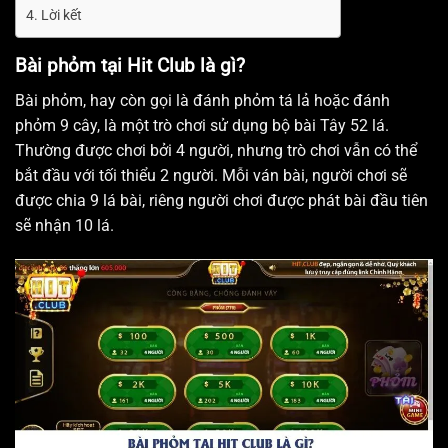
Lời kết
Bài phỏm tại Hit Club là gì?
Bài phỏm, hay còn gọi là đánh phỏm tá lả hoặc đánh
phỏm 9 cây, là một trò chơi sử dụng bộ bài Tây 52 lá.
Thường được chơi bởi 4 người, nhưng trò chơi vẫn có thể
bắt đầu với tối thiểu 2 người. Mỗi ván bài, người chơi sẽ
được chia 9 lá bài, riêng người chơi được phát bài đầu tiên
sẽ nhận 10 lá.