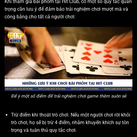
Khi tham gia bài phỏm tại Hit Club, có một số quy tắc quan
trọng cần lưu ý để đảm bảo trải nghiệm chơi mượt mà và
công bằng cho tất cả người chơi:
Để ý một số điểm để trải nghiệm chơi game thêm suôn sẻ
Trừ điểm khi thoát trò chơi: Nếu một người chơi rời khỏi
trò chơi, họ sẽ bị trừ 4 điểm, nhằm khuyến khích sự tôn
trọng và tuân thủ quy tắc chơi.