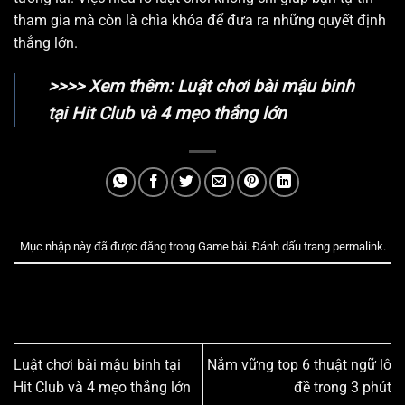
tham gia mà còn là chìa khóa để đưa ra những quyết định
thắng lớn.
>>>> Xem thêm:
Luật chơi bài mậu binh
tại Hit Club và 4 mẹo thắng lớn
Mục nhập này đã được đăng trong
Game bài
. Đánh dấu trang
permalink
.
Luật chơi bài mậu binh tại
Nắm vững top 6 thuật ngữ lô
Hit Club và 4 mẹo thắng lớn
đề trong 3 phút