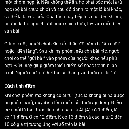
một phỏm hợp lệ. Nếu không thể ăn, họ phải bốc một lá từ
nọc (bộ bài chưa chia) và sau đó đánh ra một lá bài khác,
có thể là lá vừa bốc. Quá trình này tiếp tục cho đến khi mọi
người đã trải qua 4 lượt hoặc nhiều hơn, tùy vào diễn biến
ván bài.
Ở lượt cuối, người chơi cần cẩn thận để tránh bị “ăn chốt”
hoặc “đền làng”. Sau khi hạ phỏm, nếu còn bài rác, người
chơi có thể “gửi bài” vào phỏm của người khác nếu phù
hợp. Điều này giúp giảm thiểu điểm số hoặc tránh bị ăn
chốt. Người chơi gửi hết bài sẽ thắng và được gọi là “ù”.
Cách tính điểm
Khi chơi phỏm mà không có ai “ù” (tức là không ai hạ được
bộ phỏm nào), quy định tính điểm sẽ được áp dụng. Điểm
trên mỗi lá bài được tính như sau: lá Át (A) có 1 điểm, lá J
có 11 điểm, Q có 12 điểm, K có 13 điểm và các lá từ 2 đến
10 có giá trị tương ứng với số trên lá bài.