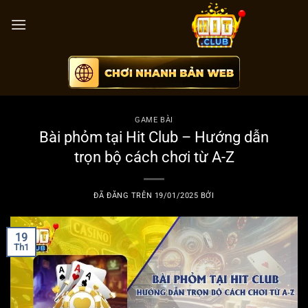
Chuyển
đến
nội
dung
GAME BÀI
Bài phỏm tại Hit Club – Hướng dẫn
trọn bộ cách chơi từ A-Z
ĐÃ ĐĂNG TRÊN
19/01/2025
BỞI
19
Th1