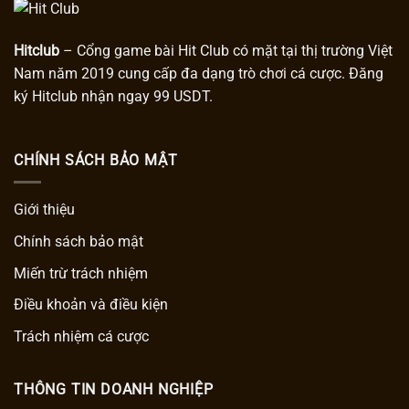
giản
nhưng
hiệu
Hitclub
– Cổng game bài Hit Club có mặt tại thị trường Việt
quả
Nam năm 2019 cung cấp đa dạng trò chơi cá cược. Đăng
ký Hitclub nhận ngay 99 USDT.
CHÍNH SÁCH BẢO MẬT
Giới thiệu
Chính sách bảo mật
Miến trừ trách nhiệm
Điều khoản và điều kiện
Trách nhiệm cá cược
THÔNG TIN DOANH NGHIỆP