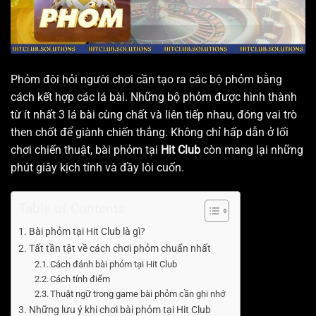
Phỏm đòi hỏi người chơi cần tạo ra các bộ phỏm bằng
cách kết hợp các lá bài. Những bộ phỏm được hình thành
từ ít nhất 3 lá bài cùng chất và liên tiếp nhau, đóng vai trò
then chốt để giành chiến thắng. Không chỉ hấp dẫn ở lối
chơi chiến thuật, bài phỏm tại
Hit Club
còn mang lại những
phút giây kịch tính và đầy lôi cuốn.
Table of Contents
Bài phỏm tại Hit Club là gì?
Tất tần tật về cách chơi phỏm chuẩn nhất
Cách đánh bài phỏm tại Hit Club
Cách tính điểm
Thuật ngữ trong game bài phỏm cần ghi nhớ
Những lưu ý khi chơi bài phỏm tại Hit Club