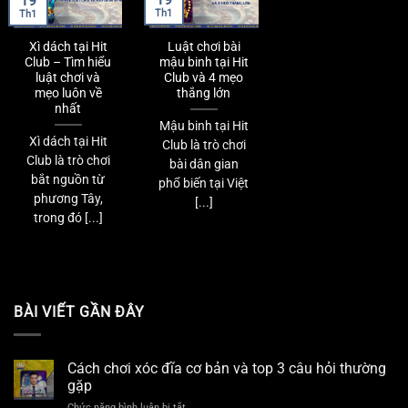
19
Th1
Th1
Xì dách tại Hit
Luật chơi bài
Club – Tìm hiểu
mậu binh tại Hit
luật chơi và
Club và 4 mẹo
mẹo luôn về
thắng lớn
nhất
Mậu binh tại Hit
Xì dách tại Hit
Club là trò chơi
Club là trò chơi
bài dân gian
bắt nguồn từ
phổ biến tại Việt
phương Tây,
[...]
trong đó [...]
BÀI VIẾT GẦN ĐÂY
Cách chơi xóc đĩa cơ bản và top 3 câu hỏi thường
gặp
Chức năng bình luận bị tắt
ở